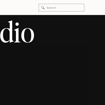
Search
for:
dio